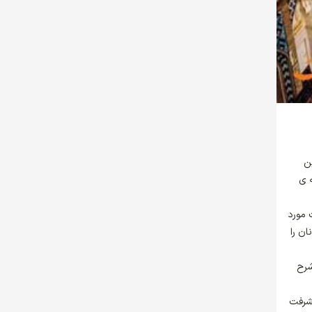
ن
 ی
 مورد
ن را
شرح
یشرفت