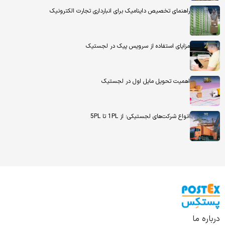
راهنمای تخصیص داینامیک برای انبارداری تجارت الکترونیک
مزایای استفاده از سرویس پیک در لجستیک
اهمیت تحویل مایل اول در لجستیک
انواع شرکت‌های لجستیکی؛ از 1PL تا 5PL
درباره ما