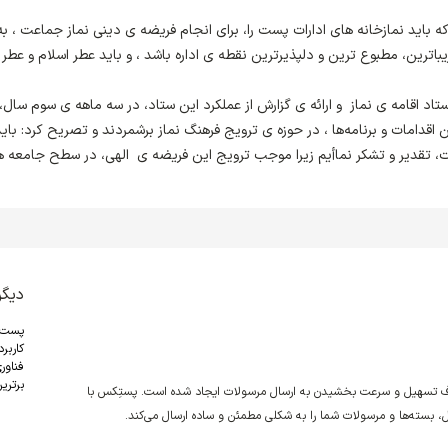
 باید نمازخانه های ادارات پست را، برای انجام فریضه ی دینی نماز جماعت ، به
باترین، مطبوع ترین و دلپذیرترین نقطه ی اداره باشد ، و باید عطر اسلام و عطر 
اد اقامه ی نماز و ارائه ی گزارش از عملکرد این ستاد، در سه ماهه ی سوم سال، 
ین اقدامات و برنامه‌ها ، در حوزه ی ترویج فرهنگ نماز برشمردند و تصریح کرد: باید
ت، تقدیر و تشکر نماأیم زیرا موجب ترویج این فریضه ی الهی، در سطح جامعه ه
دیگر
پست
کاربر
فناور
برترین
دف تسهیل و سرعت بخشیدن به ارسال مرسولات ایجاد شده است. پستِکس با
نقل، بسته‌ها و مرسولات شما را به شکلی مطمئن و ساده ارسال می‌کند.