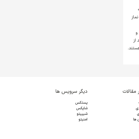
نماز
و
 از
ستند.
 مقالات
دیگر سرویس ها
پستکس
دی
شاپکس
ی
شیپیتو
 ها
امنیتو