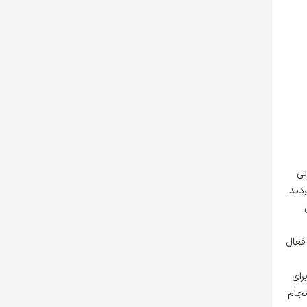
نی
دید.
 فعال
رای
نجام