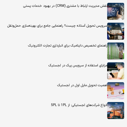
نقش مدیریت ارتباط با مشتری (CRM) در بهبود خدمات پستی
سرویس تحویل آستانه چیست؟ راهنمایی جامع برای بهینه‌سازی حمل‌ونقل
راهنمای تخصیص داینامیک برای انبارداری تجارت الکترونیک
مزایای استفاده از سرویس پیک در لجستیک
اهمیت تحویل مایل اول در لجستیک
انواع شرکت‌های لجستیکی؛ از 1PL تا 5PL