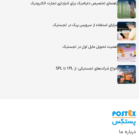
راهنمای تخصیص داینامیک برای انبارداری تجارت الکترونیک
مزایای استفاده از سرویس پیک در لجستیک
اهمیت تحویل مایل اول در لجستیک
انواع شرکت‌های لجستیکی؛ از 1PL تا 5PL
درباره ما