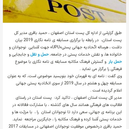
طبق گزارشی از اداره کل پست استان اصفهان ، حمید باقری مدیر کل
پست استان، در رابطه با برگزاری مسابقه ی نامه نگاری 2019 بیان
داشت ، هرساله اتّحادیه جهانی پستی«UPU» جهت آشنایی نوجوانان و
خانواده ها، و نقش خدمات پستی در جامعه،
حمل و نقل
و جابجایی و
حمل بار
و گسترش فرهنگ مکاتبه مسابقه ی نامه نگاری با موضوع
فرهنگی را برگزار می نماید .
وی گفت : نامه ای به قهرمان خود بنویسید موضوعی است، که به عنوان
مسابقه چهل و هشتم در سال 2019 از سوی اتحّادیه پستی جهانی
اعلام گردیده است .
مدیر کل پست استان اصفهان ، تاکید کرد: پست استان در راستای
فعّالیت های فرهنگی همانند سال های گذشته ، با مشارکت فعّالانه در
این برنامه ی جهانی، سعی دارد تا نوجوانان استان را ، با مزیّت ها و
خدمات پستی آَشنا کرده و فرهنگ مکاتبه را ، جایگزین مراجعه نماید.
حمید باقری درخصوص موفقیت نوجوانان اصفهانی در مسابقات 2017