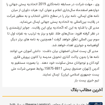
وی ، مهلت شرکت در مسابقه نامه‌نگاری 2019 اتحادیه پستی جهانی را
دوازدهم اسفندماه سال‌جاری اعلام و عنوان کرد: هیات داوران از میان
نامه های ارسالی، نامه برتر را در سطح داخلی انتخاب و به منظور شرکت
در رقابت بین‌المللی به اتحادیه پستی جهانی ارسال می‌نماید.
مدیر کل با اشاره به این که اتّحادیه برای این رقابت، جوایز ارزشمندی را
در نظر گرفته افزود: مدال‌های طلا،‌ نقره و برنز به ترتیب به نفرات اول تا
سوم بین المللی تعلّق خواهد گرفت ! همچنین به نامه های برتر دیگر،
گواهینامه‌ و جوایزی اهداء خواهد شد.
مدیر کل پست استان اصفهان بیان داشت: دانش آموزان می توانند
نامه ها را بدون پاکت گذاری تحویل مدرسه یا کانون پرورش فکری
کودکان و نوجوانان محل سکونت خود دهند . یا بصورت مستقیم به
آدرس (تهران صندوق پستی 8811-15875،روابط عمومی شرکت ملی
پست جمهوری اسلامی ایران) ارسال نمایند.
تیم خبری پست بار
آخرین مطالب بلاگ
۱۰ روند برتر در لجستیک معکوس (Reverse Logistics) در سال ۲۰۲۵