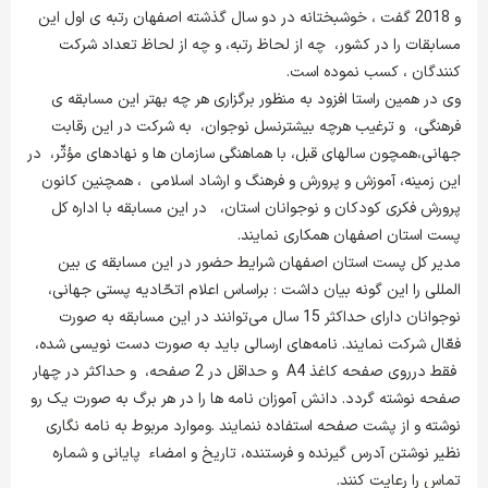
و 2018 گفت ، خوشبختانه در دو سال گذشته اصفهان رتبه ی اول این
مسابقات را در کشور، چه از لحاظ رتبه، و چه از لحاظ تعداد شرکت
کنندگان ، کسب نموده است.
وی در همین راستا افزود به منظور برگزاری هر چه بهتر این مسابقه ی
فرهنگی، و ترغیب هرچه بیشترنسل نوجوان، به شرکت در این رقابت
جهانی،همچون سالهای قبل، با هماهنگی سازمان ها و نهادهای مؤثّر، در
این زمینه، آموزش و پرورش و فرهنگ و ارشاد اسلامی ، همچنین کانون
پرورش فکری کودکان و نوجوانان استان، در این مسابقه با اداره کل
پست استان اصفهان همکاری نمایند.
مدیر کل پست استان اصفهان شرایط حضور در این مسابقه ی بین
المللی را این گونه بیان داشت : براساس اعلام اتحّادیه پستی جهانی،
نوجوانان دارای حداکثر 15 سال می‌توانند در این مسابقه به صورت
فعّال شرکت نمایند. نامه‌های ارسالی باید به صورت دست نویسی شده،
فقط درروی صفحه کاغذ A4 و حداقل در 2 صفحه، و حداکثر در چهار
صفحه نوشته گردد. دانش آموزان نامه ها را در هر برگ به صورت یک رو
نوشته و از پشت صفحه استفاده ننمایند .وموارد مربوط به نامه ‌نگاری
نظیر نوشتن آدرس گیرنده و فرستنده، تاریخ و امضاء پایانی و شماره
تماس را رعایت کنند.