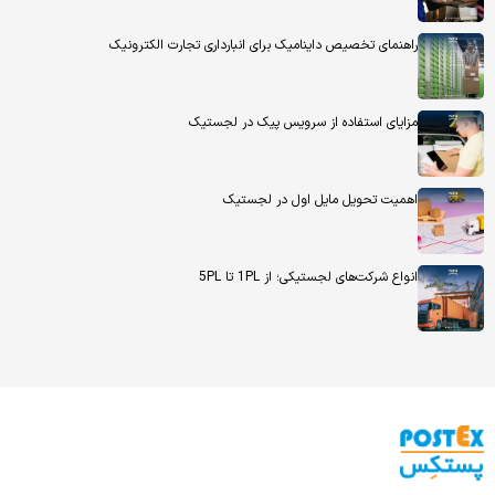
راهنمای تخصیص داینامیک برای انبارداری تجارت الکترونیک
مزایای استفاده از سرویس پیک در لجستیک
اهمیت تحویل مایل اول در لجستیک
انواع شرکت‌های لجستیکی؛ از 1PL تا 5PL