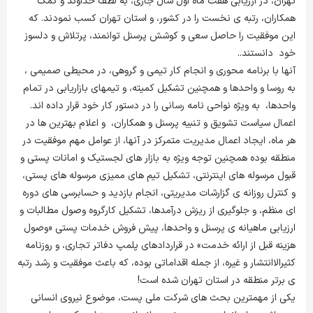
تهران، در ارزیابی هفت ماه اول سال جاری، به لطف خداوند و کمک
همکاران، رتبه ی نخست را در کشور، و استان تهران کسب نمودند. که
این موفقیت را حاصل سعی و کوشش پرسنل توانمند، پرتلاش و دلسوز
خود دانستند..
آنها با برنامه محوری و انجام کار تیمی و گروهی، در محیطی صمیمی ،
به روسا و واحدها و همچنین تشکیل کمیته، و تیمهای بازاریابی در تمام
واحدها، به ویژه نواحی نامه رسانی را در دستور کار خود قرار داده اند.
اعمال سیاست تشویق و تنبیه پرسنل و همکاران، و اعلام بهترین ها در
هر ماه، ایجاد اعمال مدیریت متمرکز در آنها، از عوامل مهم موفقیت در
منطقه بوده همچنین توجه ویژه به بازار های لجستیک و امانات پستی و
قبول مرسوله های اینترنتی، تشکیل تیم های ممیزی مرسوله های پستی،
و کنترل روزانه ی گزارشات مدیریتی، انجام بازدید و حسابرسی های دوره
ای منظم، و جلوگیری از ریزش درآمدها، تشکیل کارگروه وصول مطالبات و
ارزیابی ماهیانه ی پرسنل و واحدها، پیش فروش خدمات پستی «وصول
هزینه قبل از ارائه خدمت» در قراردادهای پلمپ دفاتر تجاری، و روزنامه
کثیرالاانتشار و غیره، از جمله اقداماتی بوده، که باعث موفقیت و رشد رتبه
ی برتر منطقه در استان تهران شده است!
یکی از مهمترین بحث های شرکت ملی پست، موضوع نیروی انسانی