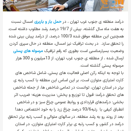
درآمد منطقه ی جنوب غرب تهران ، در
حمل بار و باربری
امسال نسبت
به هفت ماه سال گذشته، بیش از 19/7 درصد رشد مطلوب داشته است.
همچنین این منطقه موفق شده 100/3 درصد، از درآمد پیش بینی شده
را تحقق سازد. در بحث ترافیک نیز امسال، منطقه در حال سپری کردن
وضعیت بسیارمناسبی است بطوری که رقم ترافیک
مرسوله های پستی
ارسال شده ، از منطقه ی جنوب غرب تهران، از 13میلیون و 300 هزار
مرسوله پستی گذشته است.
با توجه به اینکه رکن اصلی فعالیت های پستی، شامل شاخص های
کارت امتیازی متوازن است، بر این اساس این منطقه با کسب رتبه ی
برتر در استان تهران، توانست در تمامی شاخص ها، از جمله شاخص
های تحقق درآمد؛ قبول تا توزیع و پخش؛ مدیریت هزینه؛ ضریب اثر
بخشی؛ درآمدهای قراردادی و روابط عمومی چراغ سبز؛ و در شاخص
انطباق کیفی با رتبه93/6 درصد چراغ زرد را به خود اختصاص دهد!
بعد از روند رو به رشد منطقه، در سالهای متوالی و کسب رتبه برتر تحقق
درآمد در کشور، و کسب رتبه ی برتر کارت امتیازی متوازن، در استان