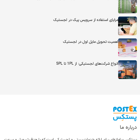
مزایای استفاده از سرویس پیک در لجستیک
اهمیت تحویل مایل اول در لجستیک
انواع شرکت‌های لجستیکی؛ از 1PL تا 5PL
درباره ما
پستِکس سامانه‌ای برای ارائه خدمات پستی و لجستیکی است که با هدف تسهیل و سرعت