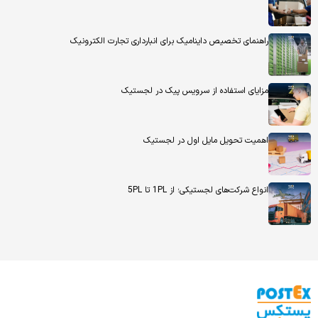
راهنمای تخصیص داینامیک برای انبارداری تجارت الکترونیک
مزایای استفاده از سرویس پیک در لجستیک
اهمیت تحویل مایل اول در لجستیک
انواع شرکت‌های لجستیکی؛ از 1PL تا 5PL