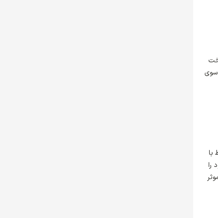
اخت
 سوی
 با
 را
وثر