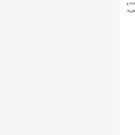
ده و
زینه