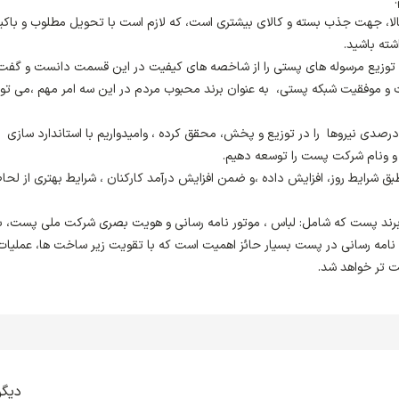
ا، جهت جذب بسته و کالای بیشتری است، که لازم است با تحویل مطلوب و باکی
ته باشید.
توزیع مرسوله های پستی را از شاخصه های کیفیت در این قسمت دانست و گفت
و موفقیت شبکه پستی، به عنوان برند محبوب مردم در این سه امر مهم ،می توا
دری افزود :اصفهان یکی از شهرهایی است که رعایت 50 درصدی نیروها را در توزیع و پخش، محقق کرده ، وامیدواریم با استاندارد سازی
ر و ونام شرکت پست را توسعه دهیم.
بق شرایط روز، افزایش داده ،و ضمن افزایش درآمد کارکنان ، شرایط بهتری از لحا
برند پست که شامل: لباس ، موتور نامه رسانی و هویت بصری شرکت ملی پست، ب
ه رسانی در پست بسیار حائز اهمیت است که با تقویت زیر ساخت ها، عملیات
 تر خواهد شد.
دیگر