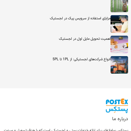
مزایای استفاده از سرویس پیک در لجستیک
اهمیت تحویل مایل اول در لجستیک
انواع شرکت‌های لجستیکی؛ از 1PL تا 5PL
درباره ما
پستِکس سامانه‌ای برای ارائه خدمات پستی و لجستیکی است که با هدف تسهیل و سرعت