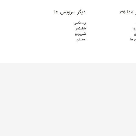
 مقالات
دیگر سرویس ها
پستکس
دی
شاپکس
ی
شیپیتو
 ها
امنیتو