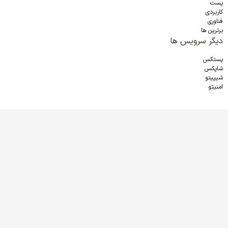
پست
کاربردی
فناوری
برترین ها
دیگر سرویس ها
پستکس
شاپکس
شیپیتو
امنیتو