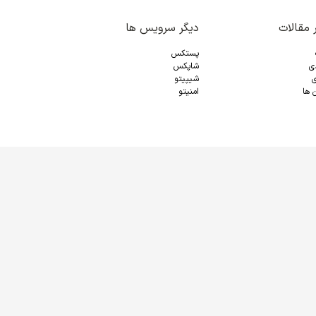
 مقالات
دیگر سرویس ها
پستکس
دی
شاپکس
ی
شیپیتو
 ها
امنیتو