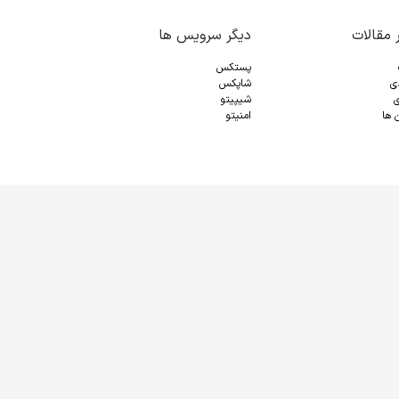
 مقالات
دیگر سرویس ها
پستکس
دی
شاپکس
ی
شیپیتو
 ها
امنیتو