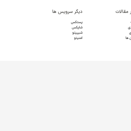
 مقالات
دیگر سرویس ها
پستکس
دی
شاپکس
ی
شیپیتو
 ها
امنیتو