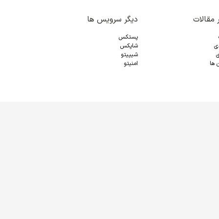
 مقالات
دیگر سرویس ها
پستکس
دی
شاپکس
ی
شیپیتو
 ها
امنیتو