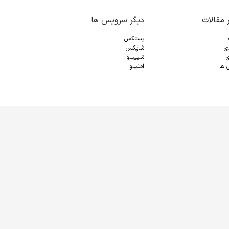
 مقالات
دیگر سرویس ها
پستکس
دی
شاپکس
ی
شیپیتو
 ها
امنیتو