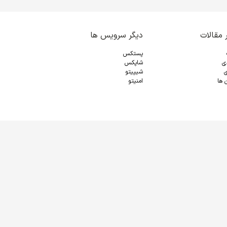
 مقالات
دیگر سرویس ها
پستکس
دی
شاپکس
ی
شیپیتو
 ها
امنیتو