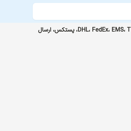
خدمات پست بین‌المللی، ارسال مرسولات خارجی، رهگیری مرسولات پستی، هزینه پست خارجی، DHL، FedEx، EMS، TNT، پستکس، ارسال