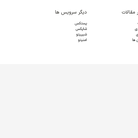
 مقالات
دیگر سرویس ها
پستکس
دی
شاپکس
ی
شیپیتو
 ها
امنیتو