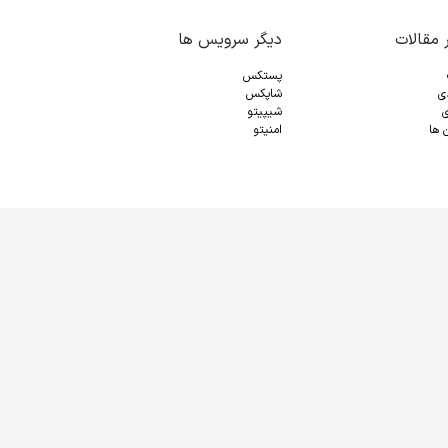
 مقالات
دیگر سرویس ها
پستکس
دی
شاپکس
ی
شیپیتو
 ها
امنیتو