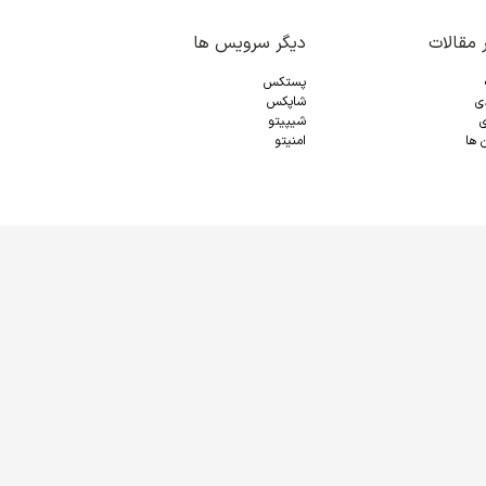
 مقالات
دیگر سرویس ها
پستکس
دی
شاپکس
ی
شیپیتو
 ها
امنیتو