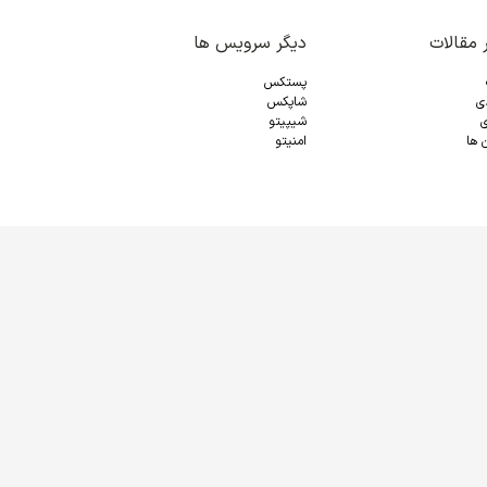
 مقالات
دیگر سرویس ها
پستکس
دی
شاپکس
ی
شیپیتو
 ها
امنیتو