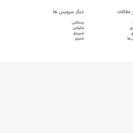
 مقالات
دیگر سرویس ها
پستکس
دی
شاپکس
ی
شیپیتو
 ها
امنیتو