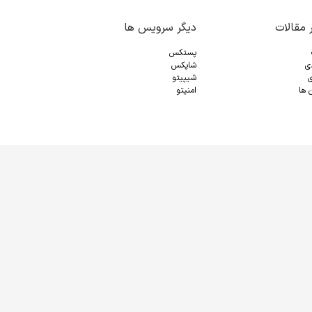
 مقالات
دیگر سرویس ها
پستکس
دی
شاپکس
ی
شیپیتو
 ها
امنیتو