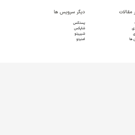
 مقالات
دیگر سرویس ها
پستکس
دی
شاپکس
ی
شیپیتو
 ها
امنیتو