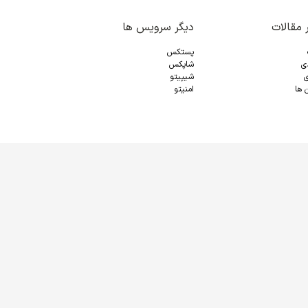
 مقالات
دیگر سرویس ها
پستکس
دی
شاپکس
ی
شیپیتو
 ها
امنیتو