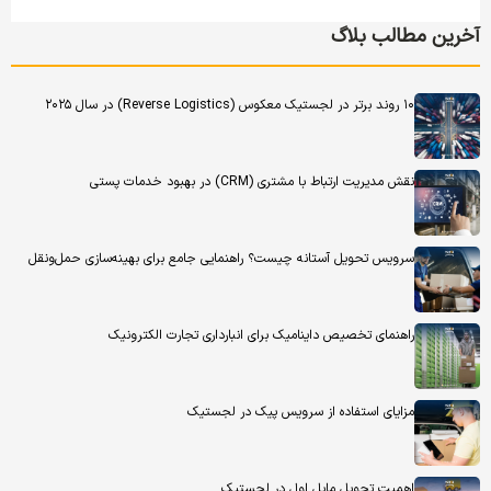
آخرین مطالب بلاگ
۱۰ روند برتر در لجستیک معکوس (Reverse Logistics) در سال ۲۰۲۵
نقش مدیریت ارتباط با مشتری (CRM) در بهبود خدمات پستی
سرویس تحویل آستانه چیست؟ راهنمایی جامع برای بهینه‌سازی حمل‌ونقل
راهنمای تخصیص داینامیک برای انبارداری تجارت الکترونیک
مزایای استفاده از سرویس پیک در لجستیک
اهمیت تحویل مایل اول در لجستیک