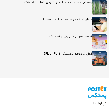
راهنمای تخصیص داینامیک برای انبارداری تجارت الکترونیک
مزایای استفاده از سرویس پیک در لجستیک
اهمیت تحویل مایل اول در لجستیک
انواع شرکت‌های لجستیکی؛ از 1PL تا 5PL
درباره ما