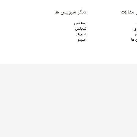
 مقالات
دیگر سرویس ها
پستکس
دی
شاپکس
ی
شیپیتو
 ها
امنیتو